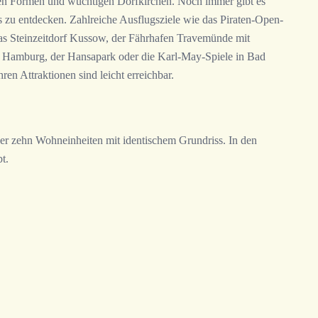
chen Formen und wuchtigen Dorfkirchen. Noch immer gibt es
 zu entdecken. Zahlreiche Ausflugsziele wie das Piraten-Open-
as Steinzeitdorf Kussow, der Fährhafen Travemünde mit
 Hamburg, der Hansapark oder die Karl-May-Spiele in Bad
en Attraktionen sind leicht erreichbar.
er zehn Wohneinheiten mit identischem Grundriss. In den
t.