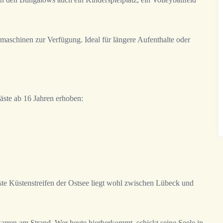
aschinen zur Verfügung. Ideal für längere Aufenthalte oder
äste ab 16 Jahren erhoben:
ste Küstenstreifen der Ostsee liegt wohl zwischen Lübeck und
arren am Strand. Wer heute hierherkommt, schickt seine Seele in