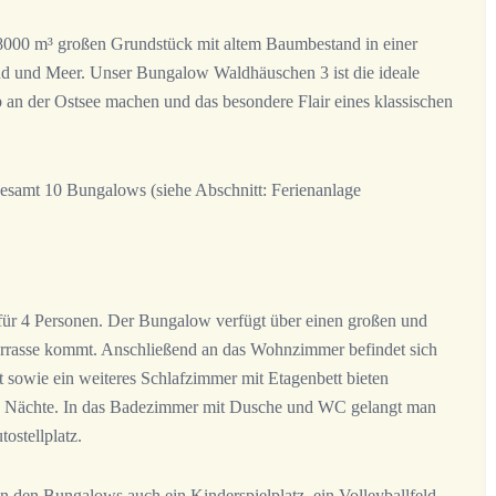
8000 m³ großen Grundstück mit altem Baumbestand in einer
nd und Meer. Unser Bungalow Waldhäuschen 3 ist die ideale
b an der Ostsee machen und das besondere Flair eines klassischen
esamt 10 Bungalows (siehe Abschnitt: Ferienanlage
 für 4 Personen. Der Bungalow verfügt über einen großen und
rrasse kommt. Anschließend an das Wohnzimmer befindet sich
 sowie ein weiteres Schlafzimmer mit Etagenbett bieten
te Nächte. In das Badezimmer mit Dusche und WC gelangt man
ostellplatz.
n den Bungalows auch ein Kinderspielplatz, ein Volleyballfeld