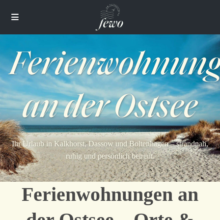
Ferienwohnun
an der Ostsee
Ihr Urlaub in Kalkhorst, Dassow und Boltenhagen – strandnah,
ruhig und persönlich betreut.
Ferienwohnungen an
der Ostsee – Orte &