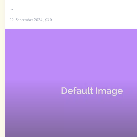
...
22. September 2024
,
0